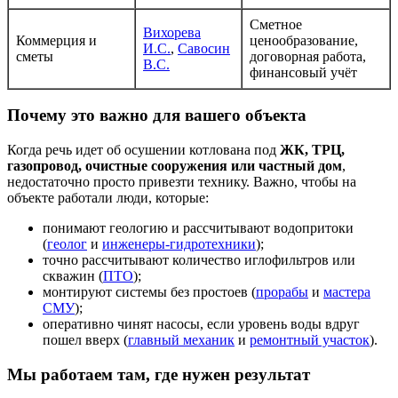
Сметное
Вихорева
Коммерция и
ценообразование,
И.С.
,
Савосин
сметы
договорная работа,
В.С.
финансовый учёт
Почему это важно для вашего объекта
Когда речь идет об осушении котлована под
ЖК, ТРЦ,
газопровод, очистные сооружения или частный дом
,
недостаточно просто привезти технику. Важно, чтобы на
объекте работали люди, которые:
понимают геологию и рассчитывают водопритоки
(
геолог
и
инженеры-гидротехники
);
точно рассчитывают количество иглофильтров или
скважин (
ПТО
);
монтируют системы без простоев (
прорабы
и
мастера
СМУ
);
оперативно чинят насосы, если уровень воды вдруг
пошел вверх (
главный механик
и
ремонтный участок
).
Мы работаем там, где нужен результат