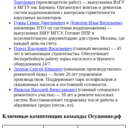
Темурович
(производители работ) — выпускники ВлГУ
и МГТУ им. Баумана. Организуют монтаж и демонтаж
систем водопонижения с контролем герметичности
вакуумных коллекторов.
Гужва Семен Дмитриевич
и
Демехин Илья Витальевич
(инженеры ПТО по системам водопонижения) —
выпускники НИУ МГСУ. Готовят ППР и
исполнительную документацию для строек Москвы, где
каждый день на счету.
Порох Владимир Васильевич
(главный механик) — 45
лет в механизации строительства. Обеспечивает
бесперебойную работу парка насосного и бурового
оборудования 24/7.
Леонов Сергей Юрьевич
(начальник производственно-
ремонтной базы) — более 20 лет управления
производством. Поддерживает парк иглофильтров и
скважинных насосов в постоянной готовности.
Яковлев Василий Вячеславович
(главный специалист
ремонтного участка) — 18 лет в ремонте насосных
систем. Восстанавливает гидравлику после работы в
абразивных средах (песок, ил).
Ключевые компетенции команды Осушение.рф