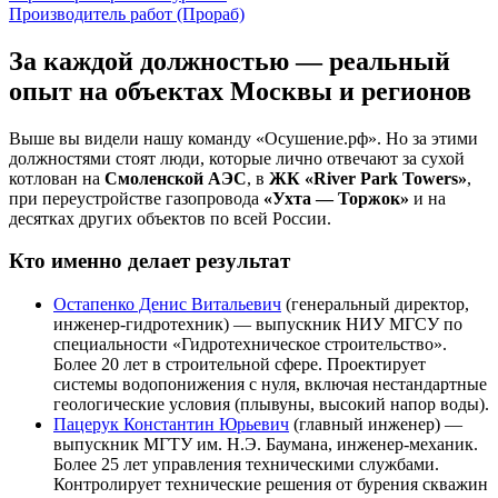
Производитель работ (Прораб)
За каждой должностью — реальный
опыт на объектах Москвы и регионов
Выше вы видели нашу команду «Осушение.рф». Но за этими
должностями стоят люди, которые лично отвечают за сухой
котлован на
Смоленской АЭС
, в
ЖК «River Park Towers»
,
при переустройстве газопровода
«Ухта — Торжок»
и на
десятках других объектов по всей России.
Кто именно делает результат
Остапенко Денис Витальевич
(генеральный директор,
инженер-гидротехник) — выпускник НИУ МГСУ по
специальности «Гидротехническое строительство».
Более 20 лет в строительной сфере. Проектирует
системы водопонижения с нуля, включая нестандартные
геологические условия (плывуны, высокий напор воды).
Пацерук Константин Юрьевич
(главный инженер) —
выпускник МГТУ им. Н.Э. Баумана, инженер-механик.
Более 25 лет управления техническими службами.
Контролирует технические решения от бурения скважин