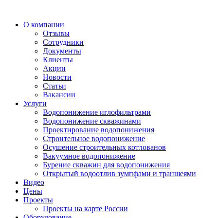
О компании
Отзывы
Сотрудники
Документы
Клиенты
Акции
Новости
Статьи
Вакансии
Услуги
Водопонижение иглофильтрами
Водопонижение скважинами
Проектирование водопонижения
Строительное водопонижение
Осушение строительных котлованов
Вакуумное водопонижение
Бурение скважин для водопонижения
Открытый водоотлив зумпфами и траншеями
Видео
Цены
Проекты
Проекты на карте России
Оборудование