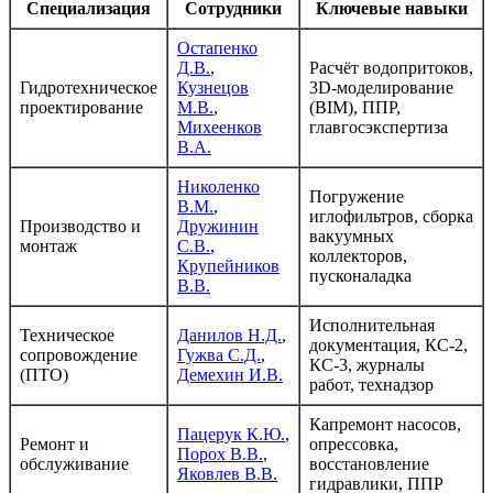
Специализация
Сотрудники
Ключевые навыки
Остапенко
Д.В.
,
Расчёт водопритоков,
Гидротехническое
Кузнецов
3D-моделирование
проектирование
М.В.
,
(BIM), ППР,
Михеенков
главгосэкспертиза
В.А.
Николенко
Погружение
В.М.
,
иглофильтров, сборка
Производство и
Дружинин
вакуумных
монтаж
С.В.
,
коллекторов,
Крупейников
пусконаладка
В.В.
Исполнительная
Техническое
Данилов Н.Д.
,
документация, КС-2,
сопровождение
Гужва С.Д.
,
КС-3, журналы
(ПТО)
Демехин И.В.
работ, технадзор
Капремонт насосов,
Пацерук К.Ю.
,
Ремонт и
опрессовка,
Порох В.В.
,
обслуживание
восстановление
Яковлев В.В.
гидравлики, ППР