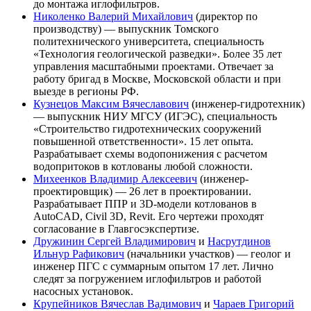
до монтажа иглофильтров.
Николенко Валерий Михайлович
(директор по
производству) — выпускник Томского
политехнического университета, специальность
«Технология геологической разведки». Более 35 лет
управления масштабными проектами. Отвечает за
работу бригад в Москве, Московской области и при
выезде в регионы РФ.
Кузнецов Максим Вячеславович
(инженер-гидротехник)
— выпускник НИУ МГСУ (ИГЭС), специальность
«Строительство гидротехнических сооружений
повышенной ответственности». 15 лет опыта.
Разрабатывает схемы водопонижения с расчетом
водопритоков в котлованы любой сложности.
Михеенков Владимир Алексеевич
(инженер-
проектировщик) — 26 лет в проектировании.
Разрабатывает ППР и 3D-модели котлованов в
AutoCAD, Civil 3D, Revit. Его чертежи проходят
согласование в Главгосэкспертизе.
Дружинин Сергей Владимирович
и
Насрутдинов
Ильнур Рафикович
(начальники участков) — геолог и
инженер ПГС с суммарным опытом 17 лет. Лично
следят за погружением иглофильтров и работой
насосных установок.
Крупейников Вячеслав Вадимович
и
Чараев Григорий