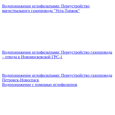
Водопонижение иглофильтрами: Переустройство
магистрального газопровода "Ухта-Торжок"
Водопонижение иглофильтрами: Переустройство газопровода
– отвода к Новомосковской ГРС-1
Водопонижение иглофильтрами: Переустройство газопровода
Петровск-Новоспаск
Водопонижение с помощью иглофильтров