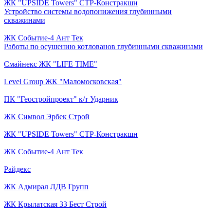
ЖК "UPSIDE Towers" СТР-Констракшн
Устройство системы водопонижения глубинными
скважинами
ЖК Событие-4 Ант Тек
Работы по осушению котлованов глубинными скважинами
Смайнекс ЖК "LIFE TIME"
Level Group ЖК "Маломосковская"
ПК "Геостройпроект" к/т Ударник
ЖК Символ Эрбек Строй
ЖК "UPSIDE Towers" СТР-Констракшн
ЖК Событие-4 Ант Тек
Райдекс
ЖК Адмирал ЛДВ Групп
ЖК Крылатская 33 Бест Строй