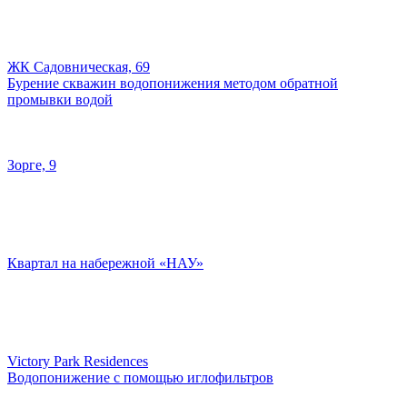
ЖК Садовническая, 69
Бурение скважин водопонижения методом обратной
промывки водой
Зорге, 9
Квартал на набережной «НАУ»
Victory Park Residences
Водопонижение с помощью иглофильтров