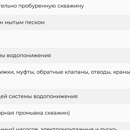
тельно пробуренную скважину
ин мытым песком
емы водопонижения
жки, муфты, обратные клапаны, отводы, краны
ющей системы водопонижения
орная промывка скважин)
ных) насосов, электромонтажные и пуско-