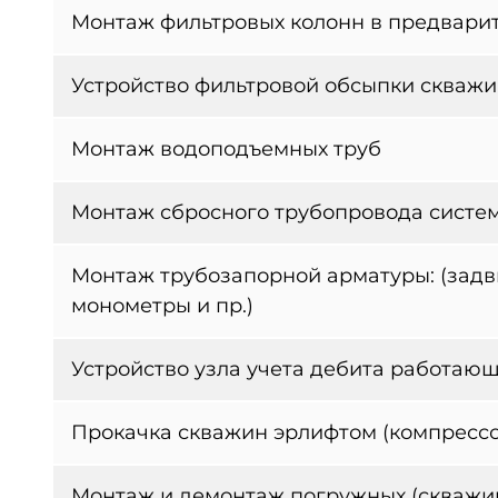
Монтаж фильтровых колонн в предвари
Устройство фильтровой обсыпки скваж
Монтаж водоподъемных труб
Монтаж сбросного трубопровода сист
Монтаж трубозапорной арматуры: (задви
монометры и пр.)
Устройство узла учета дебита работа
Прокачка скважин эрлифтом (компресс
Монтаж и демонтаж погружных (скважин